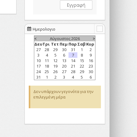
Ημερολογιο
<
Αύγουστος 2026
>
Δευ
Τρι
Τετ
Πεμ
Παρ
Σαβ
Κυρ
27
28
29
30
31
1
2
3
4
5
6
7
8
9
10
11
12
13
14
15
16
17
18
19
20
21
22
23
24
25
26
27
28
29
30
31
1
2
3
4
5
6
Δεν υπάρχουν γεγονότα για την
επιλεγμένη μέρα