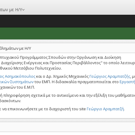
των με Η/Υ
οβλημάτων με Η/Υ
απτυχιακού Προγράμματος Σπουδών στην Οργάνωση και Διοίκηση
ιαχείρισης Ενέργειας και Προστασίας Περιβάλλοντος" το οποίο λειτουρ
 Εθνικού Μετσόβιου Πολυτεχνείου.
ιος Ασημακόπουλος
και ο Δρ. Χημικός Μηχανικός
Γεώργιος Αραμπατζής
, 
τικών Συστημάτων
του ΕΜΠ. Η διδασκαλία πραγματοποιείται στο
Εργαστή
χανικών του Ε.Μ.Π.
ρκή πληροφόρηση σχετικά με το αντικείμενο και την εξέλιξη του μαθήματος
ιδασκόντων.
α επικοινωνήσετε με το διαχειριστή του site
Γεώργιο Αραμπατζή
.