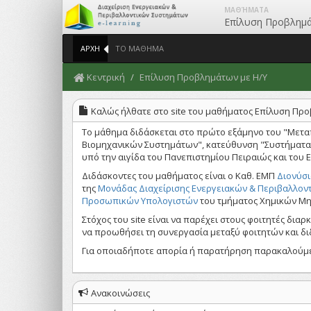
ΜΑΘΉΜΑΤΑ
Επίλυση Προβλημά
ΑΡΧΗ
ΤΟ ΜΑΘΗΜΑ
Κεντρική
Επίλυση Προβλημάτων με Η/Υ
Καλώς ήλθατε στο site του μαθήματος Επίλυση Πρ
Το μάθημα διδάσκεται στο πρώτο εξάμηνο του "Μετ
Βιομηχανικών Συστημάτων", κατεύθυνση "Συστήματα Δ
υπό την αιγίδα του Πανεπιστημίου Πειραιώς και του
Διδάσκοντες του μαθήματος είναι ο Καθ. ΕΜΠ
Διονύσ
της
Μονάδας Διαχείρισης Ενεργειακών & Περιβαλλον
Προσωπικών Υπολογιστών
του τμήματος Χημικών Μη
Στόχος του site είναι να παρέχει στους φοιτητές δια
να προωθήσει τη συνεργασία μεταξύ φοιτητών και δ
Για οποιαδήποτε απορία ή παρατήρηση παρακαλούμε ν
Ανακοινώσεις