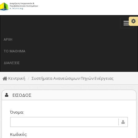
Toggl
navig
ΑΡΧΗ
ΤΟ ΜΑΘΗΜΑ
ΔΙΑΛΕΞΕΙΣ
Κεντρική
Συστήματα Ανανεώσιμων Πηγών Ενέργειας
ΕΙΣΟΔΟΣ
Όνομα:
Κωδικός: